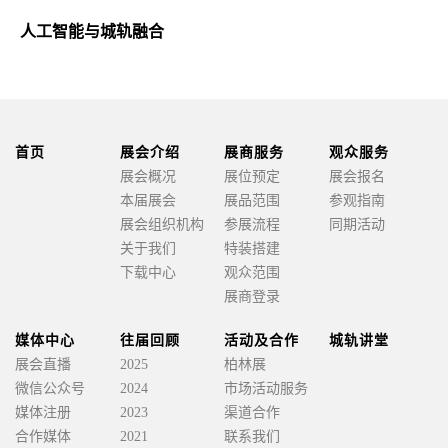
人工智能
与城轨融合
首页
展会介绍
展商服务
观众服务
展会概况
展位预定
展会报名
本届展会
展品范围
参观指南
展会组织机构
参展流程
同期活动
关于我们
特装搭建
下载中心
观众范围
展商登录
媒体中心
往届回顾
活动及合作
城轨讲堂
展会直播
2025
柏林展
微信公众号
2024
市场活动服务
媒体注册
2023
渠道合作
合作媒体
2021
联系我们